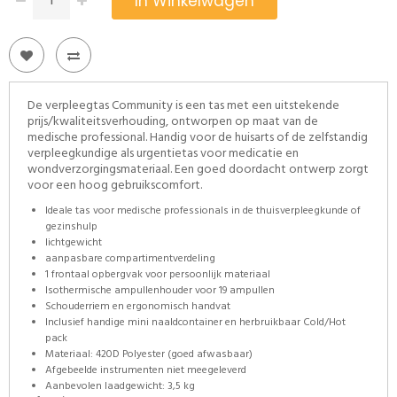
In Winkelwagen
De verpleegtas Community is een tas met een uitstekende
prijs/kwaliteitsverhouding, ontworpen op maat van de
medische professional. Handig voor de huisarts of de zelfstandig
verpleegkundige als urgentietas voor medicatie en
wondverzorgingsmateriaal. Een goed doordacht ontwerp zorgt
voor een hoog gebruikscomfort.
Ideale tas voor medische professionals in de thuisverpleegkunde of
gezinshulp
lichtgewicht
aanpasbare compartimentverdeling
1 frontaal opbergvak voor persoonlijk materiaal
Isothermische ampullenhouder voor 19 ampullen
Schouderriem en ergonomisch handvat
Inclusief handige mini naaldcontainer en herbruikbaar Cold/Hot
pack
Materiaal: 420D Polyester (goed afwasbaar)
Afgebeelde instrumenten niet meegeleverd
Aanbevolen laadgewicht: 3,5 kg