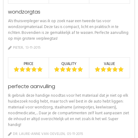
wondzorgtas
Als thuisverpleger was ik op zoek naar een tweede tas voor
wondzorgmateriaal. Deze tas is compact, licht en praktisch in te
richten. Bovendien is ze gemakkelijk af te wassen. Perfecte aanvulling
op mijn grotere verpleegtas!
PIETER
13-11-2015
PRICE
QUALITY
VALUE
perfecte aanvulling
Ik gebruik deze handige noodtas voor het materiaal dat je niet op elk
huisbezoek nodig hebt, maar toch wel best in de auto hebt liggen:
materiaal voor wondzorg, staalname (urinepotjes, keelwissers),
noodmedicatie,... Daar je de compartimenten zelf kunt aanpassen ziet
de inhoud er altijd overzichtelijk uit en net zoals ik het wil. Super
handig!
DR. LAURE-ANNE VAN OEVELEN
05-11-2015